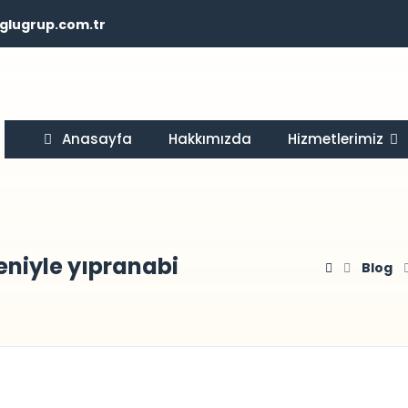
glugrup.com.tr
Anasayfa
Hakkımızda
Hizmetlerimiz
eniyle yıpranabi
Blog