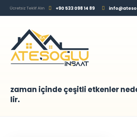
Ücretsiz Teklif Alın
+90 533 098 14 89
info@ateso
zaman içinde çeşitli etkenler ned
lir.