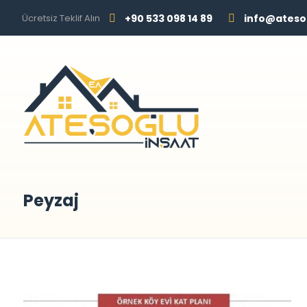
Ücretsiz Teklif Alın
+90 533 098 14 89
info@ateso
Peyzaj